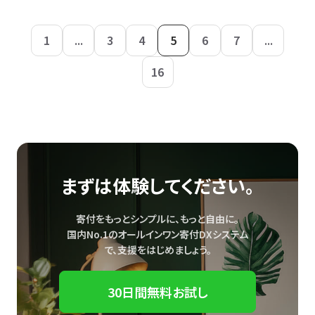
1
...
3
4
5
6
7
...
16
まずは体験してください。
寄付をもっとシンプルに、もっと自由に。
国内No.1のオールインワン寄付DXシステム
で、
支援をはじめましょう。
30日間無料お試し