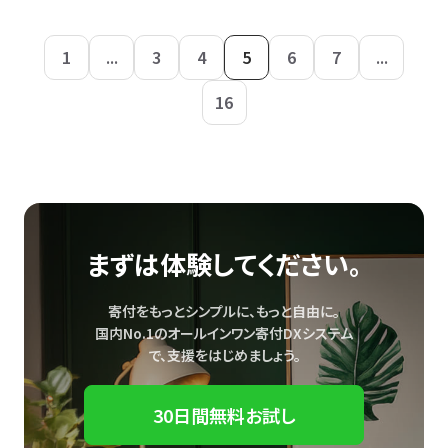
1
...
3
4
5
6
7
...
16
まずは体験してください。
寄付をもっとシンプルに、もっと自由に。
国内No.1のオールインワン寄付DXシステム
で、
支援をはじめましょう。
30日間無料お試し