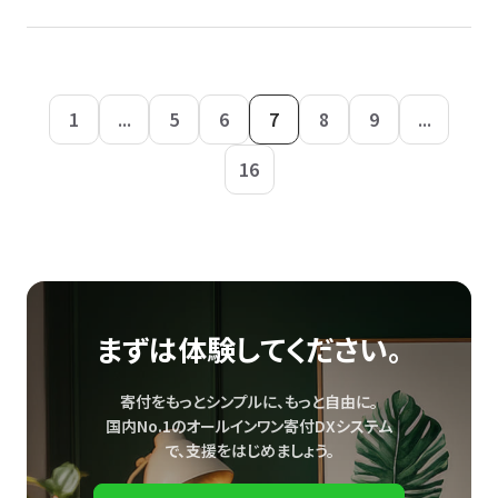
1
...
5
6
7
8
9
...
16
まずは体験してください。
寄付をもっとシンプルに、もっと自由に。
国内No.1のオールインワン寄付DXシステム
で、
支援をはじめましょう。