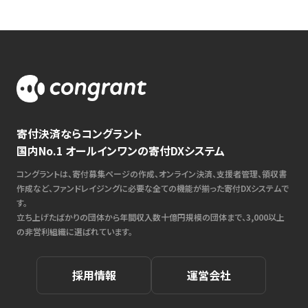
寄付決済ならコングラント
国内No.1 オールインワンの寄付DXシステム
コングラントは、寄付募集ページの作成、オンライン決済、支援者管理、領収書
作成など、ファンドレイジングに必要な全ての機能が揃った寄付DXシステムで
す。
立ち上げたばかりの団体から年間収入数十億円規模の団体まで、3,000以上
の非営利組織に選ばれています。
採用情報
運営会社