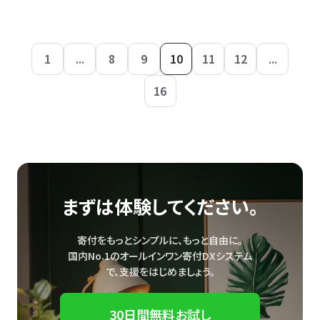
1
...
8
9
10
11
12
...
16
まずは体験してください。
寄付をもっとシンプルに、もっと自由に。
国内No.1のオールインワン寄付DXシステム
で、
支援をはじめましょう。
30日間無料お試し