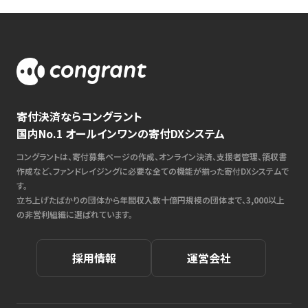
寄付決済ならコングラント
国内No.1 オールインワンの寄付DXシステム
コングラントは、寄付募集ページの作成、オンライン決済、支援者管理、領収書
作成など、ファンドレイジングに必要な全ての機能が揃った寄付DXシステムで
す。
立ち上げたばかりの団体から年間収入数十億円規模の団体まで、3,000以上
の非営利組織に選ばれています。
採用情報
運営会社