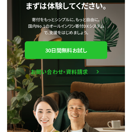
まずは体験してください。
寄付をもっとシンプルに、もっと自由に。
国内No.1のオールインワン寄付DXシステム
で、
支援をはじめましょう。
30日間無料お試し
お問い合わせ・資料請求