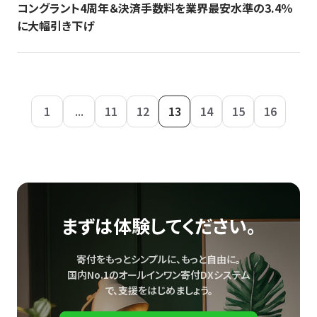
コングラント4周年＆決済手数料を業界最安水準の3.4％
に大幅引き下げ
1
...
11
12
13
14
15
16
まずは体験してください。
寄付をもっとシンプルに、もっと自由に。
国内No.1のオールインワン寄付DXシステム
で、
支援をはじめましょう。