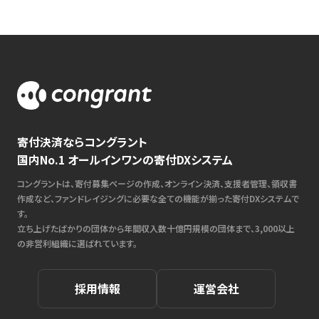
寄付決済ならコングラント
国内No.1 オールインワンの寄付DXシステム
コングラントは、寄付募集ページの作成、オンライン決済、支援者管理、領収書
作成など、ファンドレイジングに必要な全ての機能が揃った寄付DXシステムで
す。
立ち上げたばかりの団体から年間収入数十億円規模の団体まで、3,000以上
の非営利組織に選ばれています。
採用情報
運営会社