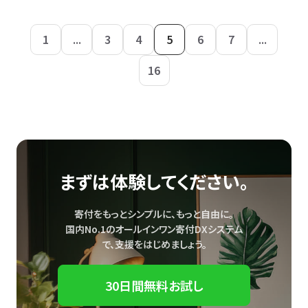
1
...
3
4
5
6
7
...
16
まずは体験してください。
寄付をもっとシンプルに、もっと自由に。
国内No.1のオールインワン寄付DXシステム
で、
支援をはじめましょう。
30日間無料お試し