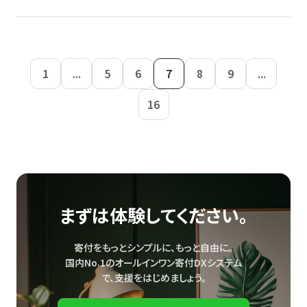
1
...
5
6
7
8
9
...
16
まずは体験してください。
寄付をもっとシンプルに、もっと自由に。
国内No.1のオールインワン寄付DXシステム
で、
支援をはじめましょう。