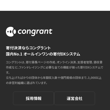
寄付決済ならコングラント
国内No.1 オールインワンの寄付DXシステム
コングラントは、寄付募集ページの作成、オンライン決済、支援者管理、領収書
作成など、ファンドレイジングに必要な全ての機能が揃った寄付DXシステムで
す。
立ち上げたばかりの団体から年間収入数十億円規模の団体まで、3,000以上
の非営利組織に選ばれています。
採用情報
運営会社