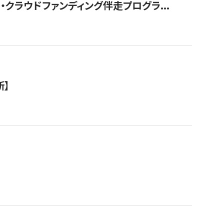
クラウドファンディング伴走プログラ...
新】