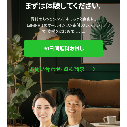
まずは体験してください。
寄付をもっとシンプルに、もっと自由に。
国内No.1のオールインワン寄付DXシステム
で、
支援をはじめましょう。
30日間無料お試し
お問い合わせ・資料請求