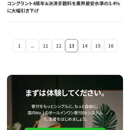
コングラント4周年＆決済手数料を業界最安水準の3.4％
に大幅引き下げ
1
...
11
12
13
14
15
16
まずは体験してください。
寄付をもっとシンプルに、もっと自由に。
国内No.1のオールインワン寄付DXシステム
で、
支援をはじめましょう。