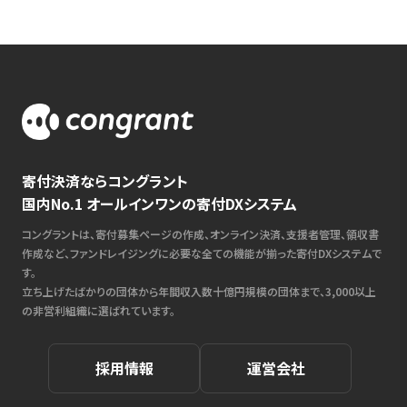
寄付決済ならコングラント
国内No.1 オールインワンの寄付DXシステム
コングラントは、寄付募集ページの作成、オンライン決済、支援者管理、領収書
作成など、ファンドレイジングに必要な全ての機能が揃った寄付DXシステムで
す。
立ち上げたばかりの団体から年間収入数十億円規模の団体まで、3,000以上
の非営利組織に選ばれています。
採用情報
運営会社