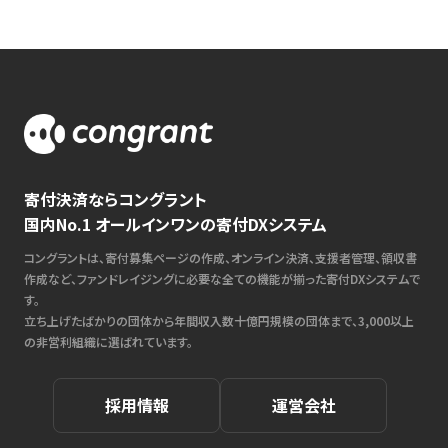
寄付決済ならコングラント
国内No.1 オールインワンの寄付DXシステム
コングラントは、寄付募集ページの作成、オンライン決済、支援者管理、領収書
作成など、ファンドレイジングに必要な全ての機能が揃った寄付DXシステムで
す。
立ち上げたばかりの団体から年間収入数十億円規模の団体まで、3,000以上
の非営利組織に選ばれています。
採用情報
運営会社