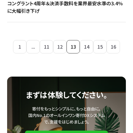
コングラント4周年＆決済手数料を業界最安水準の3.4％
に大幅引き下げ
1
...
11
12
13
14
15
16
まずは体験してください。
寄付をもっとシンプルに、もっと自由に。
国内No.1のオールインワン寄付DXシステム
で、
支援をはじめましょう。