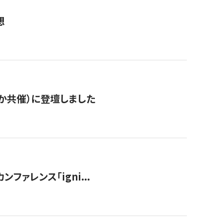
想
か共催）に登壇しました
ンファレンス「igni...