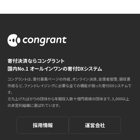
寄付決済ならコングラント
国内No.1 オールインワンの寄付DXシステム
コングラントは、寄付募集ページの作成、オンライン決済、支援者管理、領収書
作成など、ファンドレイジングに必要な全ての機能が揃った寄付DXシステムで
す。
立ち上げたばかりの団体から年間収入数十億円規模の団体まで、3,000以上
の非営利組織に選ばれています。
採用情報
運営会社