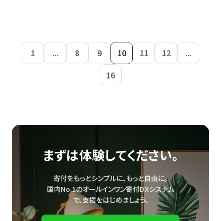
1
...
8
9
10
11
12
...
16
まずは体験してください。
寄付をもっとシンプルに、もっと自由に。
国内No.1のオールインワン寄付DXシステム
で、
支援をはじめましょう。