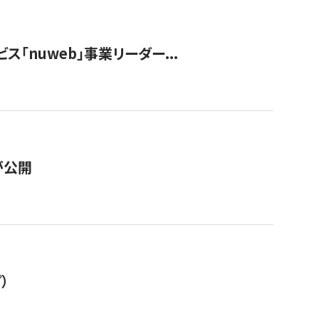
ス「nuweb」事業リーダー...
が公開
）