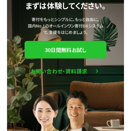
まずは体験してください。
寄付をもっとシンプルに、もっと自由に。
国内No.1のオールインワン寄付DXシステム
で、
支援をはじめましょう。
30日間無料お試し
お問い合わせ・資料請求