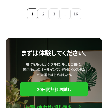
1
2
3
...
16
まずは体験してください。
寄付をもっとシンプルに、もっと自由に。
国内No.1のオールインワン寄付DXシステム
で、
支援をはじめましょう。
30日間無料お試し
お問い合わせ・資料請求