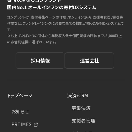
国内No.1 オールインワンの寄付DXシステム
コングラントは、寄付募集ページの作成、オンライン決済、支援者管理、領収書
作成など、ファンドレイジングに必要な全ての機能が揃った寄付DXシステムで
す。
立ち上げたばかりの団体から年間収入数十億円規模の団体まで、3,000以上
の非営利組織に選ばれています。
採用情報
運営会社
トップページ
決済/CRM
募集決済
お知らせ
支援者管理
PRTIMES