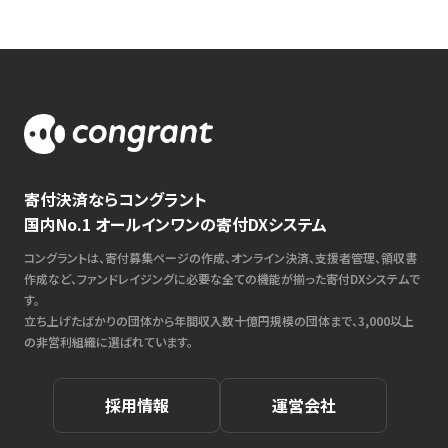
寄付決済ならコングラント
国内No.1 オールインワンの寄付DXシステム
コングラントは、寄付募集ページの作成、オンライン決済、支援者管理、領収書
作成など、ファンドレイジングに必要な全ての機能が揃った寄付DXシステムで
す。
立ち上げたばかりの団体から年間収入数十億円規模の団体まで、3,000以上
の非営利組織に選ばれています。
採用情報
運営会社