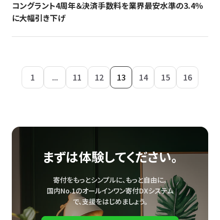
コングラント4周年＆決済手数料を業界最安水準の3.4％
に大幅引き下げ
1
...
11
12
13
14
15
16
まずは体験してください。
寄付をもっとシンプルに、もっと自由に。
国内No.1のオールインワン寄付DXシステム
で、
支援をはじめましょう。