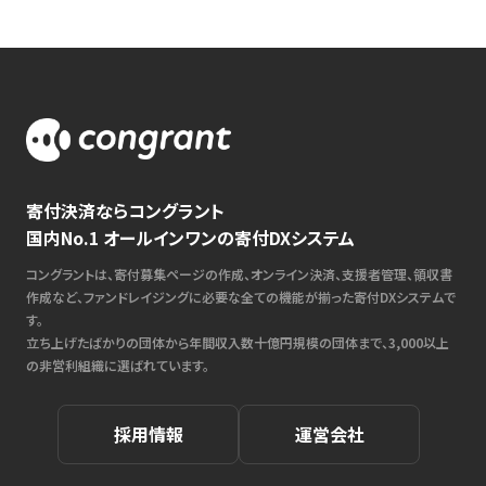
寄付決済ならコングラント
国内No.1 オールインワンの寄付DXシステム
コングラントは、寄付募集ページの作成、オンライン決済、支援者管理、領収書
作成など、ファンドレイジングに必要な全ての機能が揃った寄付DXシステムで
す。
立ち上げたばかりの団体から年間収入数十億円規模の団体まで、3,000以上
の非営利組織に選ばれています。
採用情報
運営会社