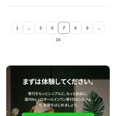
1
...
5
6
7
8
9
...
16
まずは体験してください。
寄付をもっとシンプルに、もっと自由に。
国内No.1のオールインワン寄付DXシステム
で、
支援をはじめましょう。