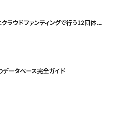
ラウドファンディングで行う12団体...
GOのデータベース完全ガイド
。