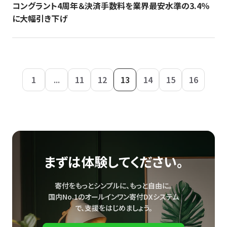
コングラント4周年＆決済手数料を業界最安水準の3.4％
に大幅引き下げ
1
...
11
12
13
14
15
16
まずは体験してください。
寄付をもっとシンプルに、もっと自由に。
国内No.1のオールインワン寄付DXシステム
で、
支援をはじめましょう。