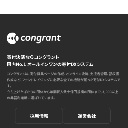
寄付決済ならコングラント
国内No.1 オールインワンの寄付DXシステム
コングラントは、寄付募集ページの作成、オンライン決済、支援者管理、領収書
作成など、ファンドレイジングに必要な全ての機能が揃った寄付DXシステムで
す。
立ち上げたばかりの団体から年間収入数十億円規模の団体まで、3,000以上
の非営利組織に選ばれています。
採用情報
運営会社