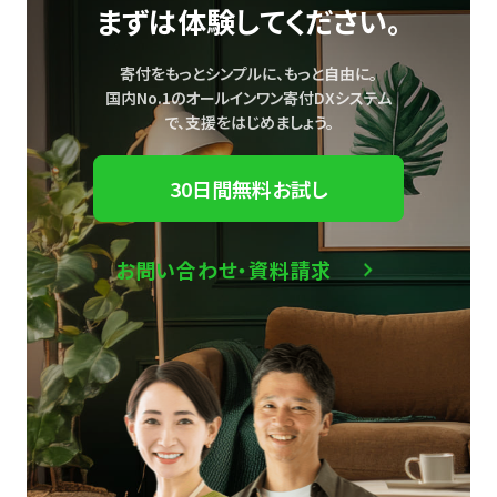
まずは体験してください。
寄付をもっとシンプルに、もっと自由に。
国内No.1のオールインワン寄付DXシステム
で、
支援をはじめましょう。
30日間無料お試し
お問い合わせ・資料請求