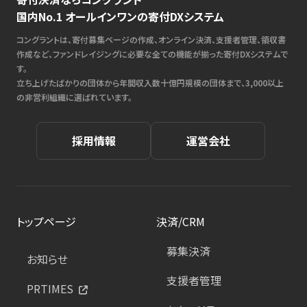
国内No.1 オールインワンの寄付DXシステム
コングラントは、寄付募集ページの作成、オンライン決済、支援者管理、領収書
作成など、ファンドレイジングに必要な全ての機能が揃った寄付DXシステムで
す。
立ち上げたばかりの団体から年間収入数十億円規模の団体まで、3,000以上
の非営利組織に選ばれています。
採用情報
運営会社
トップページ
決済/CRM
募集決済
お知らせ
支援者管理
PRTIMES