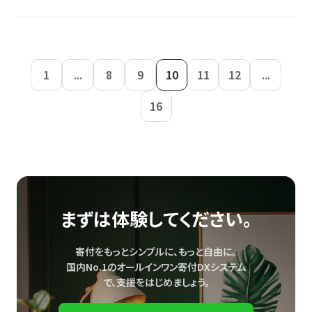
1
...
8
9
10
11
12
...
16
まずは体験してください。
寄付をもっとシンプルに、もっと自由に。
国内No.1のオールインワン寄付DXシステム
で、
支援をはじめましょう。