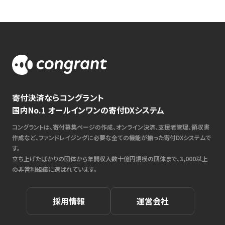
寄付決済ならコングラント
国内No.1 オールインワンの寄付DXシステム
コングラントは、寄付募集ページの作成、オンライン決済、支援者管理、領収書
作成など、ファンドレイジングに必要な全ての機能が揃った寄付DXシステムで
す。
立ち上げたばかりの団体から年間収入数十億円規模の団体まで、3,000以上
の非営利組織に選ばれています。
採用情報
運営会社