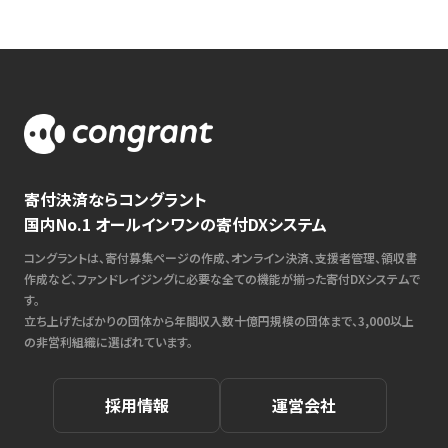
寄付決済ならコングラント
国内No.1 オールインワンの寄付DXシステム
コングラントは、寄付募集ページの作成、オンライン決済、支援者管理、領収書
作成など、ファンドレイジングに必要な全ての機能が揃った寄付DXシステムで
す。
立ち上げたばかりの団体から年間収入数十億円規模の団体まで、3,000以上
の非営利組織に選ばれています。
採用情報
運営会社