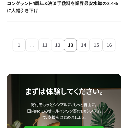
コングラント4周年＆決済手数料を業界最安水準の3.4％
に大幅引き下げ
1
...
11
12
13
14
15
16
まずは体験してください。
寄付をもっとシンプルに、もっと自由に。
国内No.1のオールインワン寄付DXシステム
で、
支援をはじめましょう。