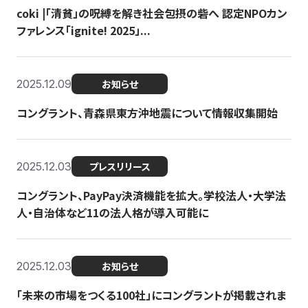
coki |「清貧」の呪縛を解き社会包摂の砦へ 認定NPOカン
ファレンス「ignite! 2025」...
2025.12.09
お知らせ
コングラント、青森県東方沖地震について情報収集開始
2025.12.03
プレスリリース
コングラント、PayPay決済機能を拡大。学校法人・大学法
人・自治体など11の法人格が導入可能に
2025.12.03
お知らせ
「未来の市場をつくる100社」にコングラントが掲載されま