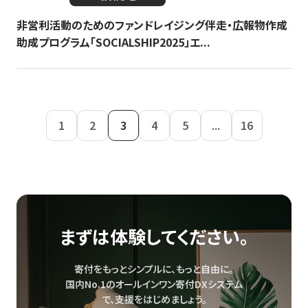
非営利活動のためのファンドレイジング伴走・広報物作成
助成プログラム「SOCIALSHIP2025」エ...
1
2
3
4
5
...
16
まずは体験してください。
寄付をもっとシンプルに、もっと自由に。
国内No.1のオールインワン寄付DXシステム
で、
支援をはじめましょう。