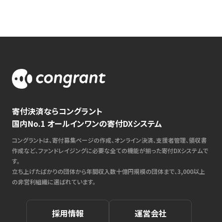
寄付決済ならコングラント
国内No.1 オールインワンの寄付DXシステム
コングラントは、寄付募集ページの作成、オンライン決済、支援者管理、領収書
作成など、ファンドレイジングに必要な全ての機能が揃った寄付DXシステムで
す。
立ち上げたばかりの団体から年間収入数十億円規模の団体まで、3,000以上
の非営利組織に選ばれています。
採用情報
運営会社