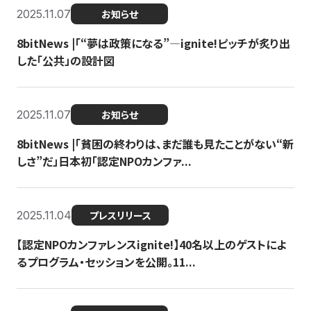
2025.11.07
お知らせ
8bitNews |「“夢は政策になる”—ignite!ピッチが炙り出
した「公共」の設計図
2025.11.07
お知らせ
8bitNews |「貧困の終わりは、まだ誰も見たことがない“新
しさ”だ」日本初「認定NPOカンファ...
2025.11.04
プレスリリース
【認定NPOカンファレンスignite!】40名以上のゲストによ
るプログラム・セッションを公開。11...