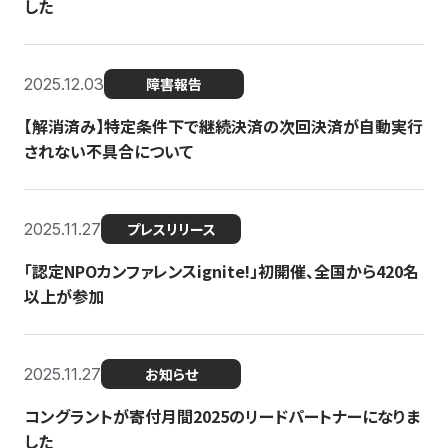
した
2025.12.03
障害報告
【解消済み】特定条件下で継続決済の次回決済が自動実行
されない不具合について
2025.11.27
プレスリリース
「認定NPOカンファレンスignite!」初開催、全国から420名
以上が参加
2025.11.27
お知らせ
コングラントが寄付月間2025のリードパートナーになりま
した