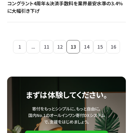
コングラント4周年＆決済手数料を業界最安水準の3.4％
に大幅引き下げ
1
...
11
12
13
14
15
16
まずは体験してください。
寄付をもっとシンプルに、もっと自由に。
国内No.1のオールインワン寄付DXシステム
で、
支援をはじめましょう。