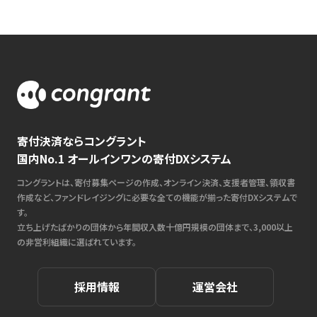
寄付決済ならコングラント
国内No.1 オールインワンの寄付DXシステム
コングラントは、寄付募集ページの作成、オンライン決済、支援者管理、領収書
作成など、ファンドレイジングに必要な全ての機能が揃った寄付DXシステムで
す。
立ち上げたばかりの団体から年間収入数十億円規模の団体まで、3,000以上
の非営利組織に選ばれています。
採用情報
運営会社