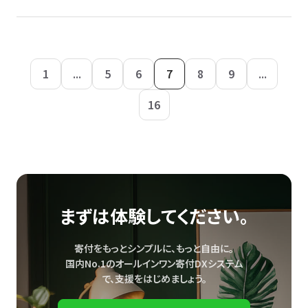
1
...
5
6
7
8
9
...
16
まずは体験してください。
寄付をもっとシンプルに、もっと自由に。
国内No.1のオールインワン寄付DXシステム
で、
支援をはじめましょう。