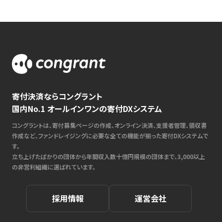
寄付決済ならコングラント
国内No.1 オールインワンの寄付DXシステム
コングラントは、寄付募集ページの作成、オンライン決済、支援者管理、領収書
作成など、ファンドレイジングに必要な全ての機能が揃った寄付DXシステムで
す。
立ち上げたばかりの団体から年間収入数十億円規模の団体まで、3,000以上
の非営利組織に選ばれています。
採用情報
運営会社