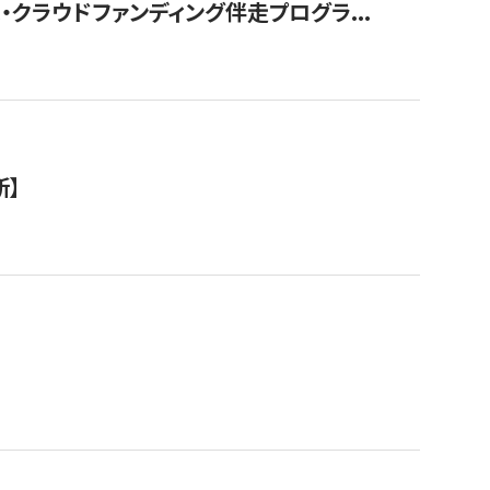
クラウドファンディング伴走プログラ...
新】