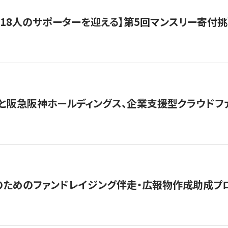
318人のサポーターを迎える】​​第5回マンスリー寄
と阪急阪神ホールディングス、企業支援型クラウドファン
めのファンドレイジング伴走・広報物作成助成プログラム「S