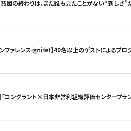
s |「貧困の終わりは、まだ誰も見たことがない“新しさ”だ
ンファレンスignite!】40名以上のゲストによるプログ
】「コングラント×日本非営利組織評価センタープラ