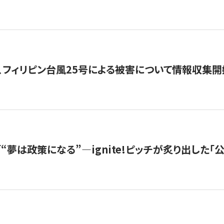
、フィリピン台風25号による被害について情報収集開
s |「“夢は政策になる”—ignite!ピッチが炙り出した