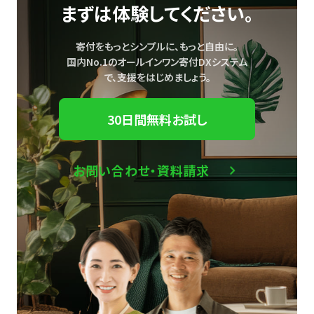
まずは体験してください。
寄付をもっとシンプルに、もっと自由に。
国内No.1のオールインワン寄付DXシステム
で、
支援をはじめましょう。
30日間無料お試し
お問い合わせ・資料請求