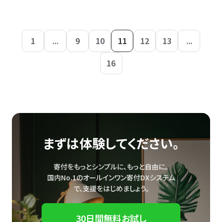
1
...
9
10
11
12
13
...
16
まずは体験してください。
寄付をもっとシンプルに、もっと自由に。
国内No.1のオールインワン寄付DXシステム
で、
支援をはじめましょう。
30日間無料お試し