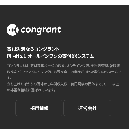
寄付決済ならコングラント
国内No.1 オールインワンの寄付DXシステム
コングラントは、寄付募集ページの作成、オンライン決済、支援者管理、領収書
作成など、ファンドレイジングに必要な全ての機能が揃った寄付DXシステムで
す。
立ち上げたばかりの団体から年間収入数十億円規模の団体まで、3,000以上
の非営利組織に選ばれています。
採用情報
運営会社