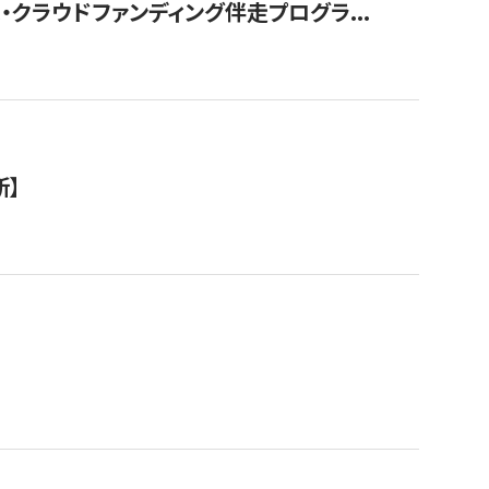
クラウドファンディング伴走プログラ...
新】