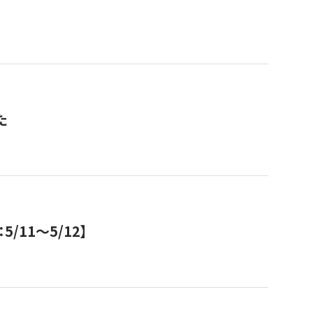
た
11～5/12】