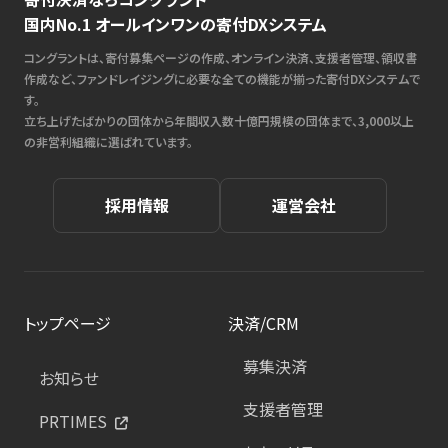
国内No.1 オールインワンの寄付DXシステム
コングラントは、寄付募集ページの作成、オンライン決済、支援者管理、領収書
作成など、ファンドレイジングに必要な全ての機能が揃った寄付DXシステムで
す。
立ち上げたばかりの団体から年間収入数十億円規模の団体まで、3,000以上
の非営利組織に選ばれています。
採用情報
運営会社
トップページ
決済/CRM
募集決済
お知らせ
支援者管理
PRTIMES