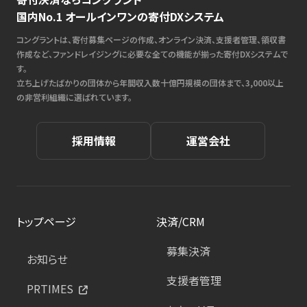
国内No.1 オールインワンの寄付DXシステム
コングラントは、寄付募集ページの作成、オンライン決済、支援者管理、領収書
作成など、ファンドレイジングに必要な全ての機能が揃った寄付DXシステムで
す。
立ち上げたばかりの団体から年間収入数十億円規模の団体まで、3,000以上
の非営利組織に選ばれています。
採用情報
運営会社
トップページ
決済/CRM
募集決済
お知らせ
支援者管理
PRTIMES