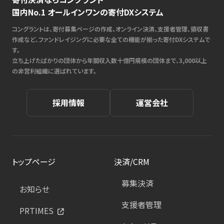
国内No.1 オールインワンの寄付DXシステム
コングラントは、寄付募集ページの作成、オンライン決済、支援者管理、領収書
作成など、ファンドレイジングに必要な全ての機能が揃った寄付DXシステムで
す。
立ち上げたばかりの団体から年間収入数十億円規模の団体まで、3,000以上
の非営利組織に選ばれています。
採用情報
運営会社
トップページ
決済/CRM
募集決済
お知らせ
支援者管理
PRTIMES