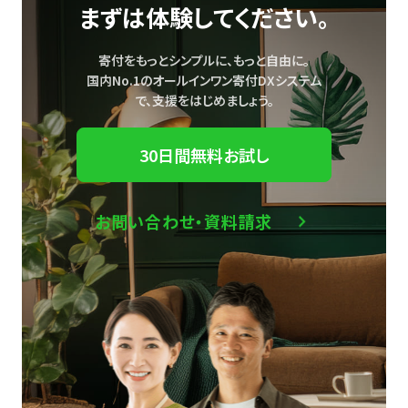
まずは体験してください。
寄付をもっとシンプルに、もっと自由に。
国内No.1のオールインワン寄付DXシステム
で、
支援をはじめましょう。
30日間無料お試し
お問い合わせ・資料請求