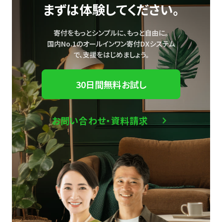
まずは体験してください。
寄付をもっとシンプルに、もっと自由に。
国内No.1のオールインワン寄付DXシステム
で、
支援をはじめましょう。
30日間無料お試し
お問い合わせ・資料請求