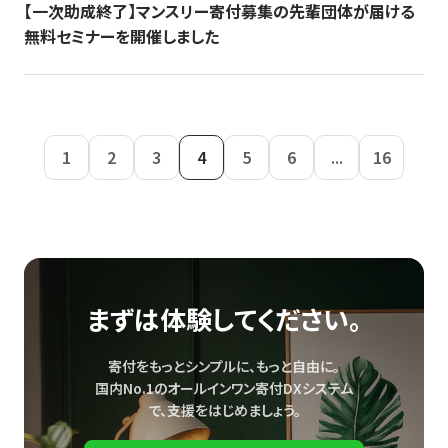
【一次助成終了】マンスリー寄付募集の先輩団体が届ける
無料セミナーを開催しました
1
2
3
4
5
6
...
16
まずは体験してください。
寄付をもっとシンプルに、もっと自由に。
国内No.1のオールインワン寄付DXシステム
で、
支援をはじめましょう。