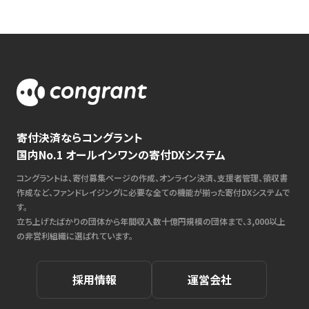
寄付決済ならコングラント
国内No.1 オールインワンの寄付DXシステム
コングラントは、寄付募集ページの作成、オンライン決済、支援者管理、領収書
作成など、ファンドレイジングに必要な全ての機能が揃った寄付DXシステムで
す。
立ち上げたばかりの団体から年間収入数十億円規模の団体まで、3,000以上
の非営利組織に選ばれています。
採用情報
運営会社