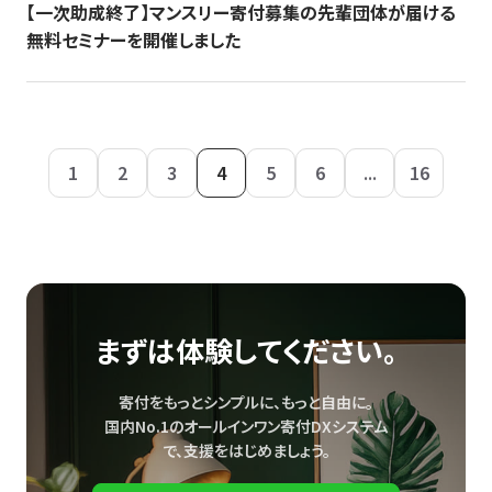
【一次助成終了】マンスリー寄付募集の先輩団体が届ける
無料セミナーを開催しました
1
2
3
4
5
6
...
16
まずは体験してください。
寄付をもっとシンプルに、もっと自由に。
国内No.1のオールインワン寄付DXシステム
で、
支援をはじめましょう。