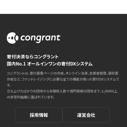
寄付決済ならコングラント
国内No.1 オールインワンの寄付DXシステム
コングラントは、寄付募集ページの作成、オンライン決済、支援者管理、領収書
作成など、ファンドレイジングに必要な全ての機能が揃った寄付DXシステムで
す。
立ち上げたばかりの団体から年間収入数十億円規模の団体まで、3,000以上
の非営利組織に選ばれています。
採用情報
運営会社