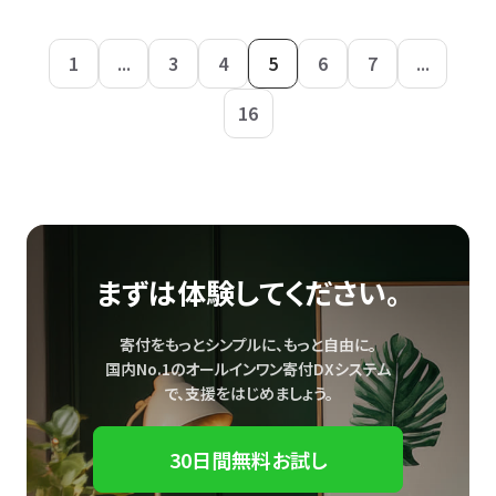
1
...
3
4
5
6
7
...
16
まずは体験してください。
寄付をもっとシンプルに、もっと自由に。
国内No.1のオールインワン寄付DXシステム
で、
支援をはじめましょう。
30日間無料お試し