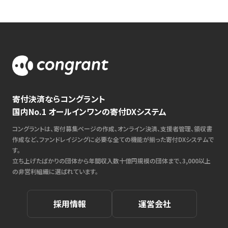
寄付決済ならコングラント
国内No.1 オールインワンの寄付DXシステム
コングラントは、寄付募集ページの作成、オンライン決済、支援者管理、領収書
作成など、ファンドレイジングに必要な全ての機能が揃った寄付DXシステムで
す。
立ち上げたばかりの団体から年間収入数十億円規模の団体まで、3,000以上
の非営利組織に選ばれています。
採用情報
運営会社