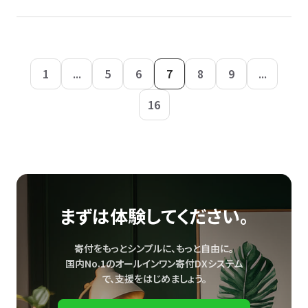
1
...
5
6
7
8
9
...
16
まずは体験してください。
寄付をもっとシンプルに、もっと自由に。
国内No.1のオールインワン寄付DXシステム
で、
支援をはじめましょう。