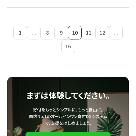
1
...
8
9
10
11
12
...
16
まずは体験してください。
寄付をもっとシンプルに、もっと自由に。
国内No.1のオールインワン寄付DXシステム
で、
支援をはじめましょう。