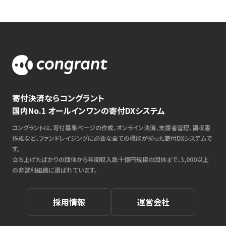
寄付決済ならコングラント
国内No.1 オールインワンの寄付DXシステム
コングラントは、寄付募集ページの作成、オンライン決済、支援者管理、領収書
作成など、ファンドレイジングに必要な全ての機能が揃った寄付DXシステムで
す。
立ち上げたばかりの団体から年間収入数十億円規模の団体まで、3,000以上
の非営利組織に選ばれています。
採用情報
運営会社