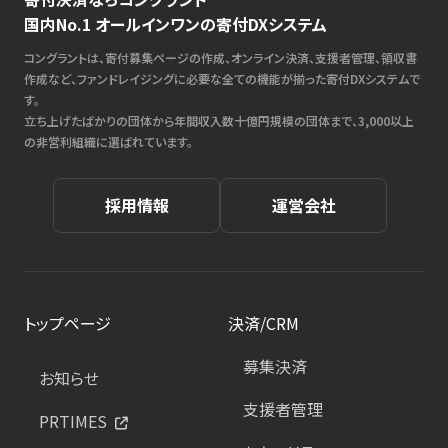
国内No.1 オールインワンの寄付DXシステム
コングラントは、寄付募集ページの作成、オンライン決済、支援者管理、領収書
作成など、ファンドレイジングに必要な全ての機能が揃った寄付DXシステムで
す。
立ち上げたばかりの団体から年間収入数十億円規模の団体まで、3,000以上
の非営利組織に選ばれています。
採用情報
運営会社
トップページ
決済/CRM
募集決済
お知らせ
支援者管理
PRTIMES