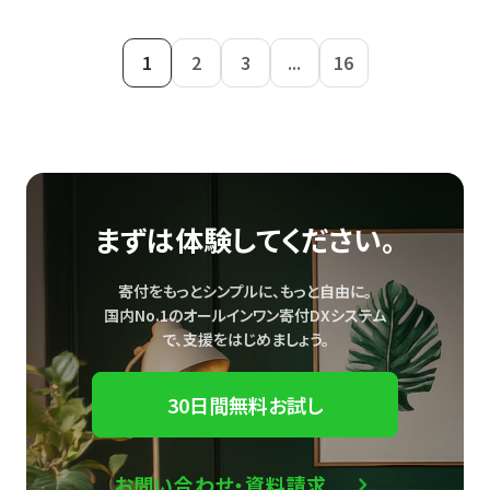
1
2
3
...
16
まずは体験してください。
寄付をもっとシンプルに、もっと自由に。
国内No.1のオールインワン寄付DXシステム
で、
支援をはじめましょう。
30日間無料お試し
お問い合わせ・資料請求