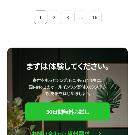
1
2
3
...
16
まずは体験してください。
寄付をもっとシンプルに、もっと自由に。
国内No.1のオールインワン寄付DXシステム
で、
支援をはじめましょう。
30日間無料お試し
お問い合わせ・資料請求