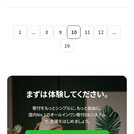
1
...
8
9
10
11
12
...
16
まずは体験してください。
寄付をもっとシンプルに、もっと自由に。
国内No.1のオールインワン寄付DXシステム
で、
支援をはじめましょう。