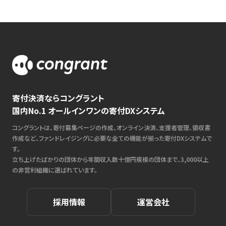
寄付決済ならコングラント
国内No.1 オールインワンの寄付DXシステム
コングラントは、寄付募集ページの作成、オンライン決済、支援者管理、領収書
作成など、ファンドレイジングに必要な全ての機能が揃った寄付DXシステムで
す。
立ち上げたばかりの団体から年間収入数十億円規模の団体まで、3,000以上
の非営利組織に選ばれています。
採用情報
運営会社