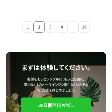
1
2
3
4
...
16
まずは体験してください。
寄付をもっとシンプルに、もっと自由に。
国内No.1のオールインワン寄付DXシステム
で、
支援をはじめましょう。
30日間無料お試し